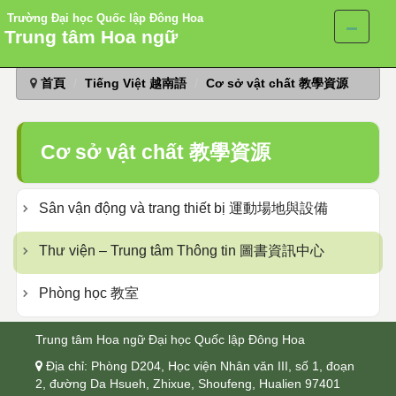
Trường Đại học Quốc lập Đông Hoa
Trung tâm Hoa ngữ
跳
首頁
Tiếng Việt 越南語
Cơ sở vật chất 教學資源
到
主
要
內
Cơ sở vật chất 教學資源
容
區
Sân vận động và trang thiết bị 運動場地與設備
Thư viện – Trung tâm Thông tin 圖書資訊中心
Phòng học 教室
Trung tâm Hoa ngữ Đại học Quốc lập Đông Hoa
 Địa chỉ: Phòng D204, Học viện Nhân văn III, số 1, đoạn
2, đường Da Hsueh, Zhixue, Shoufeng, Hualien 97401