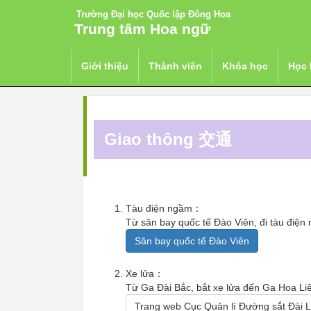
Trường Đại học Quốc lập Đông Hoa
Trung tâm Hoa ngữ
跳
首頁
Tiếng Việt 越南語
Thông tin sin
Giới thiệu
Thành viên
Khóa học
Học
到
主
要
內
容
Giao thông 交通
區
Tàu điện ngầm：
Từ sân bay quốc tế Đào Viên, đi tàu điệ
Sân bay quốc tế Đào Viên
Xe lửa：
Từ Ga Đài Bắc, bắt xe lửa đến Ga Hoa Li
Trang web Cục Quản lí Đường sắt Đài 