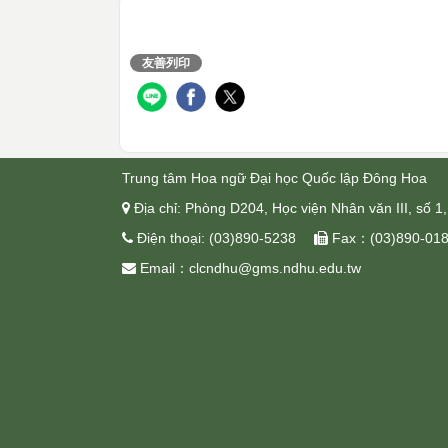
友善列印
分享
Trung tâm Hoa ngữ Đại học Quốc lập Đông Hoa
 Địa chỉ: Phòng D204, Học viện Nhân văn III, số 
 Điện thoại: (03)890-5238  Fax：(03)890-01
 Email：clcndhu@gms.ndhu.edu.tw