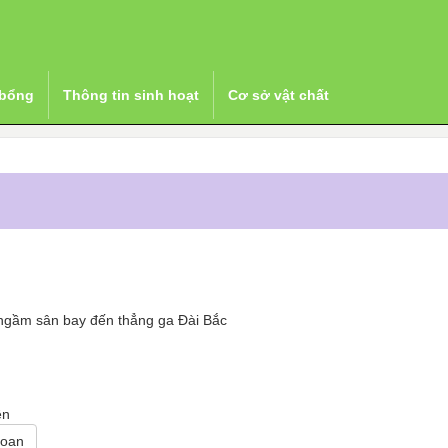
h hoạt 生活資訊
 bổng
Thông tin sinh hoạt
Cơ sở vật chất
n ngầm sân bay đến thẳng ga Đài Bắc
ên
Loan