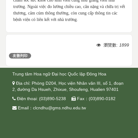
chắm sóc sức khỏe cho sinh viên cũng như giảng viên nhà
trường. Ngoài việc đo lường chiều cao, cân nặng và chữa trị vết
thương, cảm cúm thông thường, còn cung cấp thông tin các
bệnh viện có liên kết với nhà trường.
瀏覽數:
1899
友善列印
分享
Trung tâm Hoa ngữ Đại học Quốc lập Đông Hoa
 Địa chỉ: Phòng D204, Học viện Nhân văn III, số 1, đoạn
2, đường Da Hsueh, Zhixue, Shoufeng, Hualien 97401
 Điện thoại: (03)890-5238  Fax：(03)890-0182
 Email：clcndhu@gms.ndhu.edu.tw