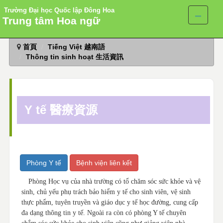
Trường Đại học Quốc lập Đông Hoa
Trung tâm Hoa ngữ
跳
首頁
Tiếng Việt 越南語
到
Thông tin sinh hoạt 生活資訊
主
要
內
容
區
Y tế 醫療資源
Phòng Y tế
Bệnh viện liên kết
Phòng Học vụ của nhà trường có tổ chăm sóc sức khỏe và vệ
sinh, chủ yếu phụ trách bảo hiểm y tế cho sinh viên, vệ sinh
thực phẩm, tuyên truyền và giáo dục y tế học đường, cung cấp
đa dạng thông tin y tế. Ngoài ra còn có phòng Y tế chuyên