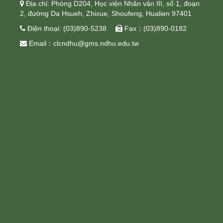
 Địa chỉ: Phòng D204, Học viện Nhân văn III, số 1, đoạn
2, đường Da Hsueh, Zhixue, Shoufeng, Hualien 97401
 Điện thoại: (03)890-5238  Fax：(03)890-0182
 Email：clcndhu@gms.ndhu.edu.tw