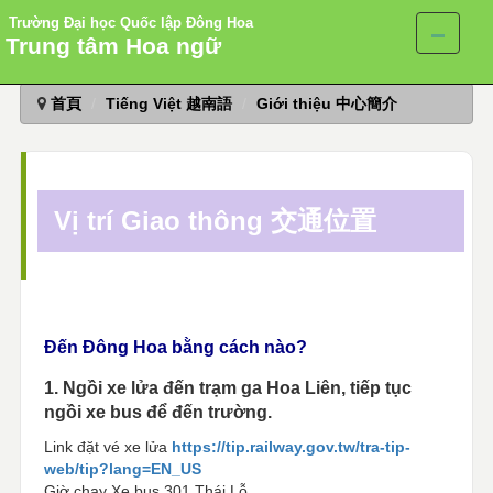
Trường Đại học Quốc lập Đông Hoa
Trung tâm Hoa ngữ
跳
首頁
Tiếng Việt 越南語
Giới thiệu 中心簡介
到
主
要
內
容
Vị trí Giao thông 交通位置
區
Đến Đông Hoa bằng cách nào?
1. Ngồi xe lửa đến trạm ga Hoa Liên, tiếp tục
ngồi xe bus để đến trường.
Link đặt vé xe lửa
https://tip.railway.gov.tw/tra-tip-
web/tip?lang=EN_US
Giờ chạy Xe bus 301 Thái Lỗ