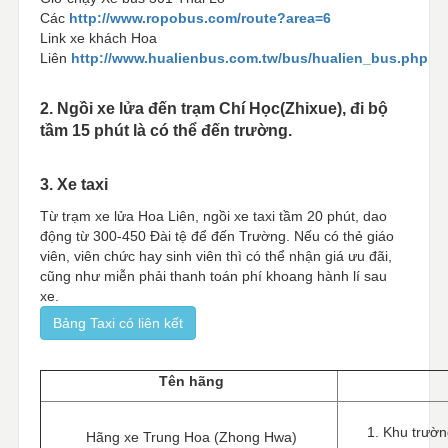
Các
http://www.ropobus.com/route?area=6
Link xe khách Hoa
Liên
http://www.hualienbus.com.tw/bus/hualien_bus.php
2. Ngồi xe lửa đến trạm Chí Học(Zhixue), đi bộ
tầm 15 phút là có thể đến trường.
3. Xe taxi
Từ trạm xe lửa Hoa Liên, ngồi xe taxi tầm 20 phút, dao
động từ 300-450 Đài tệ để đến Trường. Nếu có thẻ giáo
viên, viên chức hay sinh viên thì có thể nhận giá ưu đãi,
cũng như miễn phải thanh toán phí khoang hành lí sau
xe.
Bảng Taxi có liên kết
Tên hãng
Khu trườn
Hãng xe Trung Hoa (Zhong Hwa)