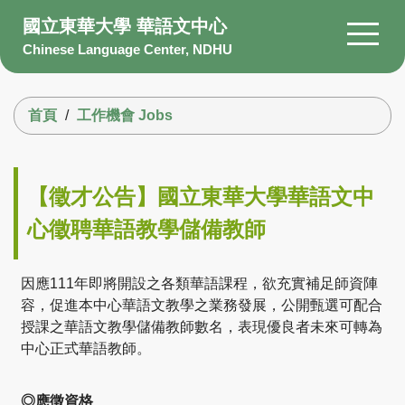
跳
國立東華大學 華語文中心
到
Chinese Language Center, NDHU
主
要
搜尋
內
首頁
工作機會 Jobs
容
區
About Us
Members
【徵才公告】國立東華大學華語文中
Courses
心徵聘華語教學儲備教師
Scholarship
Information
因應111年即將開設之各類華語課程，欲充實補足師資陣
容，促進本中心華語文教學之業務發展，公開甄選可配合
Facility
授課之華語文教學儲備教師數名，表現優良者未來可轉為
Q&A
中心正式華語教師。
◎應徵資格