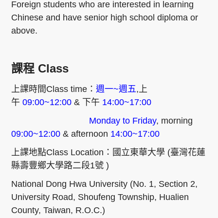
Foreign students who are interested in learning
Chinese and have senior high school diploma or
above.
課程
Class
上課時間
Class time
：
週一
~
週五
,
上
午
09:00~12:00
&
下午
14:00~17:00
Monday to Friday
, morning
09:00~12:00
& afternoon
14:00~17:00
上課地點
Class Location
：國立東華大學
(
臺灣花蓮
縣壽豐鄉大學路二段
1
號
)
National Dong Hwa University (No. 1, Section 2,
University Road, Shoufeng Township, Hualien
County, Taiwan, R.O.C.)