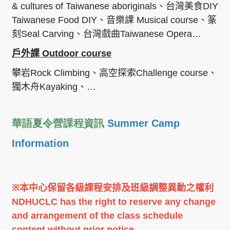
& cultures of Taiwanese aboriginals
、台灣美食
DIY
Taiwanese Food DIY
、音樂課
Musical course
、篆
刻
Seal Carving
、台灣戲曲
Taiwanese Opera
…
戶外課
Outdoor course
攀岩
Rock Climbing
、高空探索
Challenge course
、
獨木舟
Kayaking
、
…
華語夏令營課程資訊
Summer Camp
Information
※
本中心保留各級課程安排及班級調整異動之權利
NDHUCLC has the right to reserve any change
and arrangement of the class schedule
content without prior notice.