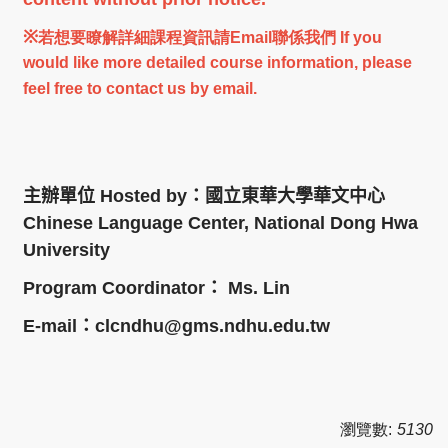
※
若想要瞭解詳細課程資訊請Email聯係我們​​​​​​​
If you
would like
more detailed course information
, please
feel free to contact us by email.
主辦單位
Hosted by
：國立東華大學華文中心
Chinese Language Center, National Dong Hwa
University
Program Coordinator
：
Ms. Lin
E-mail
：
clcndhu@gms.ndhu.edu.tw
瀏覽數:
5130