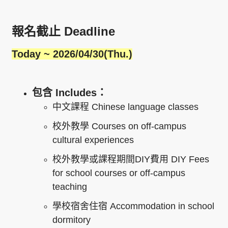
報名截止
Deadline
Today ~ 2026/04/30(Thu.)
包含
Includes
：
中文課程
Chinese language classes
校外教學
Courses on off-campus
cultural experiences
校外教學或課程期間
DIY
費用
DIY Fees
for school courses or off-campus
teaching
學校宿舍住宿
Accommodation in school
dormitory