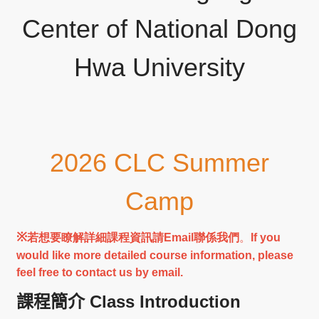
Center of National Dong
Hwa University
2026 CLC
Summer
Camp
※
若想要瞭解詳細課程資訊請Email聯係我們
。
If you
would like
more detailed course information
, please
feel free to contact us by email.
課程簡介
Class Introduction