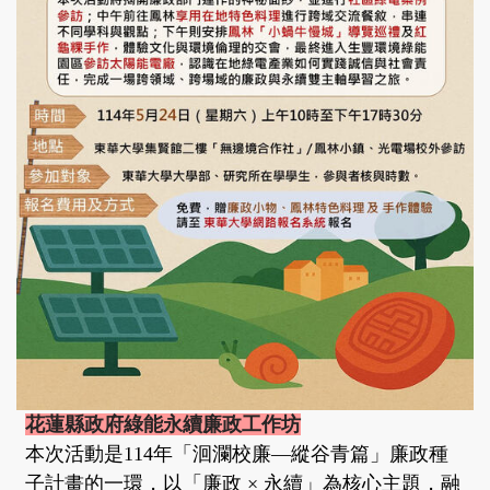
花蓮縣政府綠能永續廉政工作坊
本次活動是114年「洄瀾校廉—縱谷青篇」廉政種
子計畫的一環，以「廉政 × 永續」為核心主題，融