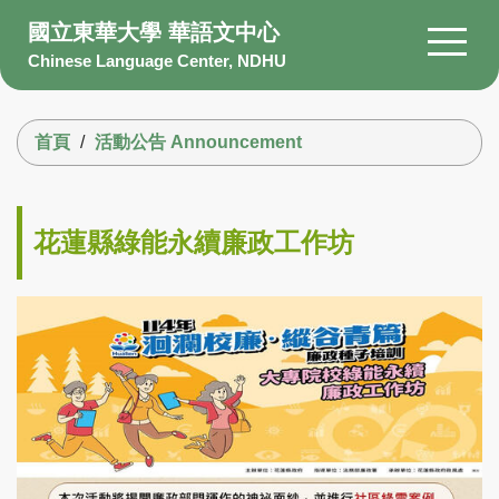
跳
國立東華大學 華語文中心
到
Chinese Language Center, NDHU
主
要
搜尋
內
首頁
活動公告 Announcement
容
區
About Us
Members
花蓮縣綠能永續廉政工作坊
Courses
Scholarship
Information
Facility
Q&A