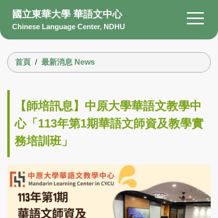
跳
國立東華大學 華語文中心
到
Chinese Language Center, NDHU
主
要
搜尋
內
首頁
最新消息 News
容
區
About Us
Members
【師培訊息】中原大學華語文教學中
Courses
心「113年第1期華語文師資及教學實
Scholarship
務培訓班」
Information
Facility
Q&A