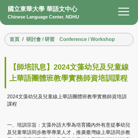
跳
國立東華大學 華語文中心
到
Chinese Language Center, NDHU
主
要
搜尋
內
首頁
研討會 / 研習 Conference / Workshop
容
區
About Us
Members
【師培訊息】2024文藻幼兒及兒童線
Courses
上華語團體班教學實務師資培訓課程
Scholarship
Information
2024文藻幼兒及兒童線上華語團體班教學實務師資培訓
課程
Facility
Q&A
一、培訓宗旨：文藻外語大學為培育國內外有意從事幼兒
及兒童華語同步教學專業人才，推廣臺灣線上華語同步教