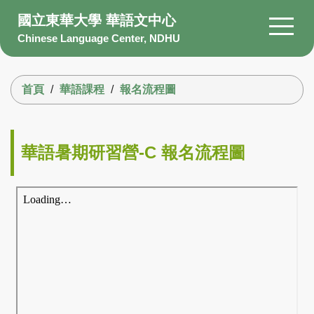
跳
國立東華大學 華語文中心
到
Chinese Language Center, NDHU
主
要
搜尋
內
首頁
華語課程
報名流程圖
容
區
About Us
Members
華語暑期研習營-C 報名流程圖
Courses
Scholarship
Information
Facility
Q&A